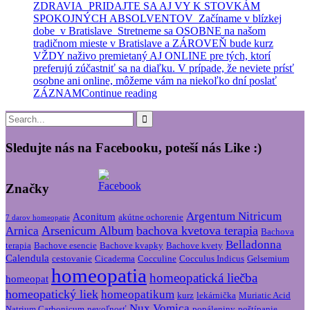
ZDRAVIA PRIDAJTE SA AJ VY K STOVKÁM
SPOKOJNÝCH ABSOLVENTOV Začíname v blízkej
dobe v Bratislave Stretneme sa OSOBNE na našom
tradičnom mieste v Bratislave a ZÁROVEŇ bude kurz
VŽDY naživo premietaný AJ ONLINE pre tých, ktorí
preferujú zúčastniť sa na diaľku. V prípade, že neviete prísť
osobne ani online, môžeme vám na niekoľko dní poslať
ZÁZNAM
Continue reading
Search
for:
Sledujte nás na Facebooku, poteší nás Like :)
Značky
Argentum Nitricum
Aconitum
akútne ochorenie
7 darov homeopatie
Arsenicum Album
bachova kvetova terapia
Arnica
Bachova
Belladonna
terapia
Bachove esencie
Bachove kvapky
Bachove kvety
Calendula
cestovanie
Cicaderma
Cocculine
Cocculus Indicus
Gelsemium
homeopatia
homeopatická liečba
homeopat
homeopatický liek
homeopatikum
kurz
lekárnička
Muriatic Acid
Nux Vomica
Natrium Carbonicum
nevoľnosť
popáleniny
poštípanie