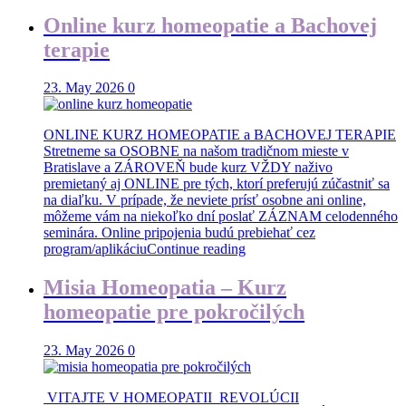
Online kurz homeopatie a Bachovej
terapie
23. May 2026
0
ONLINE KURZ HOMEOPATIE a BACHOVEJ TERAPIE
Stretneme sa OSOBNE na našom tradičnom mieste v
Bratislave a ZÁROVEŇ bude kurz VŽDY naživo
premietaný aj ONLINE pre tých, ktorí preferujú zúčastniť sa
na diaľku. V prípade, že neviete prísť osobne ani online,
môžeme vám na niekoľko dní poslať ZÁZNAM celodenného
seminára. Online pripojenia budú prebiehať cez
program/aplikáciu
Continue reading
Misia Homeopatia – Kurz
homeopatie pre pokročilých
23. May 2026
0
VITAJTE V HOMEOPATII REVOLÚCII