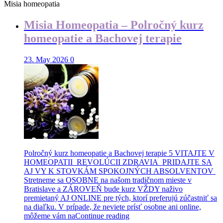
Misia homeopatia
Misia Homeopatia – Polročný kurz
homeopatie a Bachovej terapie
23. May 2026
0
Polročný kurz homeopatie a Bachovej terapie 5 VITAJTE V
HOMEOPATII REVOLÚCII ZDRAVIA PRIDAJTE SA
AJ VY K STOVKÁM SPOKOJNÝCH ABSOLVENTOV
Stretneme sa OSOBNE na našom tradičnom mieste v
Bratislave a ZÁROVEŇ bude kurz VŽDY naživo
premietaný AJ ONLINE pre tých, ktorí preferujú zúčastniť sa
na diaľku. V prípade, že neviete prísť osobne ani online,
môžeme vám na
Continue reading