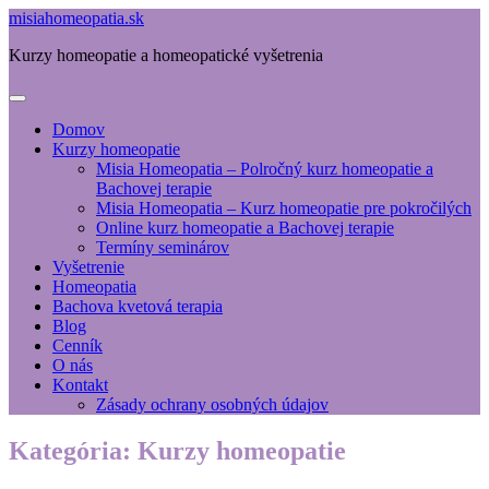
misiahomeopatia.sk
Kurzy homeopatie a homeopatické vyšetrenia
Domov
Kurzy homeopatie
Misia Homeopatia – Polročný kurz homeopatie a
Bachovej terapie
Misia Homeopatia – Kurz homeopatie pre pokročilých
Online kurz homeopatie a Bachovej terapie
Termíny seminárov
Vyšetrenie
Homeopatia
Bachova kvetová terapia
Blog
Cenník
O nás
Kontakt
Zásady ochrany osobných údajov
Kategória:
Kurzy homeopatie