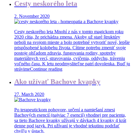
Cesty neskorého leta
2. November 2020
Cesty neskorého leta Mnohí z nás v tomto magickom roku
2020 cítia, že prichádza zmena. Akoby už staré štruktúry
neboli na svojom mieste a bolo potrebné vytvoriť nové, lepšie
prispôsobené kolobehu života. Cítime potrebu zmeniť svoje
postoje ohľadom zdravia, fungovania rodiny, spotreby
materiálnych vecí, stravovania, cvičenia, oddychu, tráveniu
voľného času. K letu neodmysliteľne patrí dovolenka. Buď ju
strávime
Continue reading
Ako užívať Bachove kvapky
27. March 2020
Po terapeutickom pohovore, určení a namiešaní zmesi
Bachových esencií (najviac 7 esencií) vhodnej pre pacienta,
sa tieto Bachove kvapky užívajú v dávkach 4 kvapky 4 krát
denne pod jazyk. Pri užívaní je vhodné tekutinu podržať
chvíľu v ústach.