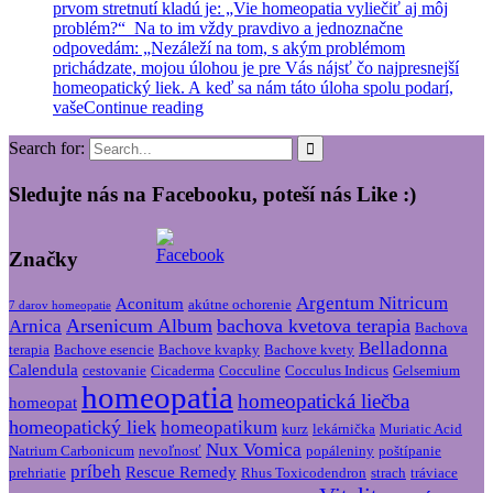
prvom stretnutí kladú je: „Vie homeopatia vyliečiť aj môj
problém?“ Na to im vždy pravdivo a jednoznačne
odpovedám: „Nezáleží na tom, s akým problémom
prichádzate, mojou úlohou je pre Vás nájsť čo najpresnejší
homeopatický liek. A keď sa nám táto úloha spolu podarí,
vaše
Continue reading
Search for:
Sledujte nás na Facebooku, poteší nás Like :)
Značky
Argentum Nitricum
Aconitum
akútne ochorenie
7 darov homeopatie
Arsenicum Album
bachova kvetova terapia
Arnica
Bachova
Belladonna
terapia
Bachove esencie
Bachove kvapky
Bachove kvety
Calendula
cestovanie
Cicaderma
Cocculine
Cocculus Indicus
Gelsemium
homeopatia
homeopatická liečba
homeopat
homeopatický liek
homeopatikum
kurz
lekárnička
Muriatic Acid
Nux Vomica
Natrium Carbonicum
nevoľnosť
popáleniny
poštípanie
príbeh
Rescue Remedy
prehriatie
Rhus Toxicodendron
strach
tráviace