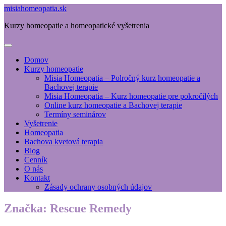
misiahomeopatia.sk
Kurzy homeopatie a homeopatické vyšetrenia
Domov
Kurzy homeopatie
Misia Homeopatia – Polročný kurz homeopatie a
Bachovej terapie
Misia Homeopatia – Kurz homeopatie pre pokročilých
Online kurz homeopatie a Bachovej terapie
Termíny seminárov
Vyšetrenie
Homeopatia
Bachova kvetová terapia
Blog
Cenník
O nás
Kontakt
Zásady ochrany osobných údajov
Značka:
Rescue Remedy