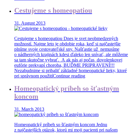
Cestujeme s homeopatiou
31. August 2013
Cestujeme s homeopatiou Dnes je svet neobmedzených
možností. Najme leto je obdobie roka, keď si najčastejšie
plníme svoje cestovateľské sny. Našťastie už nemusíme
o nádherných krajinách kdesi ďaleko len snívať, ale môžeme
sa tam skutočne vybrať. A ak nás aj počas dovolenkovej
eufórie prekvapí choroba, BUĎME PRIPRAVENÍ!!!
Nezabudnime si pribaliť základné homeopatické lieky, ktoré
pri správnom použití
Continue reading
Homeopatický príbeh so šťastným
koncom
31. March 2013
Homeopatický príbeh so šťastným koncom Jednu
z najčastejších otázok, ktorú mi moji pacienti pri našom