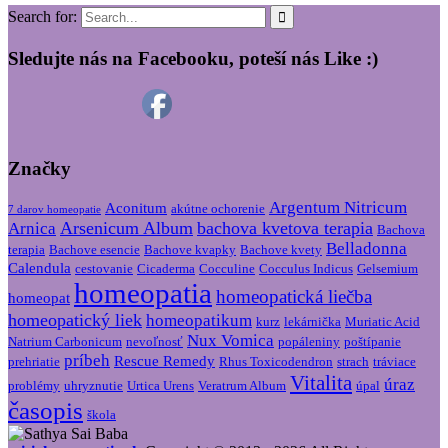
Search for:
Sledujte nás na Facebooku, poteší nás Like :)
Značky
Argentum Nitricum
Aconitum
akútne ochorenie
7 darov homeopatie
Arsenicum Album
bachova kvetova terapia
Arnica
Bachova
Belladonna
terapia
Bachove esencie
Bachove kvapky
Bachove kvety
Calendula
cestovanie
Cicaderma
Cocculine
Cocculus Indicus
Gelsemium
homeopatia
homeopatická liečba
homeopat
homeopatický liek
homeopatikum
kurz
lekárnička
Muriatic Acid
Nux Vomica
Natrium Carbonicum
nevoľnosť
popáleniny
poštípanie
príbeh
Rescue Remedy
prehriatie
Rhus Toxicodendron
strach
tráviace
Vitalita
úraz
problémy
uhryznutie
Urtica Urens
Veratrum Album
úpal
časopis
škola