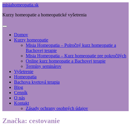
misiahomeopatia.sk
Kurzy homeopatie a homeopatické vyšetrenia
Domov
Kurzy homeopatie
Misia Homeopatia – Polročný kurz homeopatie a
Bachovej terapie
Misia Homeopatia – Kurz homeopatie pre pokročilých
Online kurz homeopatie a Bachovej terapie
Termíny seminárov
Vyšetrenie
Homeopatia
Bachova kvetová terapia
Blog
Cenník
O nás
Kontakt
Zásady ochrany osobných údajov
Značka:
cestovanie