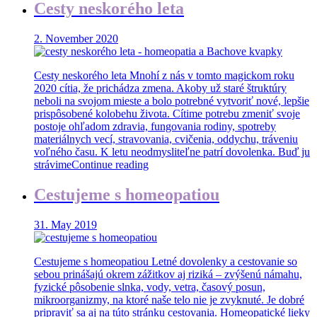
Cesty neskorého leta
2. November 2020
Cesty neskorého leta Mnohí z nás v tomto magickom roku
2020 cítia, že prichádza zmena. Akoby už staré štruktúry
neboli na svojom mieste a bolo potrebné vytvoriť nové, lepšie
prispôsobené kolobehu života. Cítime potrebu zmeniť svoje
postoje ohľadom zdravia, fungovania rodiny, spotreby
materiálnych vecí, stravovania, cvičenia, oddychu, tráveniu
voľného času. K letu neodmysliteľne patrí dovolenka. Buď ju
strávime
Continue reading
Cestujeme s homeopatiou
31. May 2019
Cestujeme s homeopatiou Letné dovolenky a cestovanie so
sebou prinášajú okrem zážitkov aj riziká – zvýšenú námahu,
fyzické pôsobenie slnka, vody, vetra, časový posun,
mikroorganizmy, na ktoré naše telo nie je zvyknuté. Je dobré
pripraviť sa aj na túto stránku cestovania. Homeopatické lieky