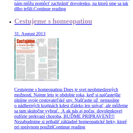
nám môžu pomôcť zachrániť dovolenku, na ktorú sme sa tak
dlho tešili.
Continue reading
Cestujeme s homeopatiou
31. August 2013
Cestujeme s homeopatiou Dnes je svet neobmedzených
možností. Najme leto je obdobie roka, keď si najčastejšie
plníme svoje cestovateľské sny. Našťastie už nemusíme
o nádherných krajinách kdesi ďaleko len snívať, ale môžeme
sa tam skutočne vybrať. A ak nás aj počas dovolenkovej
eufórie prekvapí choroba, BUĎME PRIPRAVENÍ!!!
Nezabudnime si pribaliť základné homeopatické lieky, ktoré
pri správnom použití
Continue reading