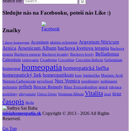
Search for:
Sledujte nás na Facebooku, poteší nás Like :)
Značky
Argentum Nitricum
Aconitum
akútne ochorenie
7 darov homeopatie
Arsenicum Album
bachova kvetova terapia
Arnica
Bachova
Belladonna
terapia
Bachove esencie
Bachove kvapky
Bachove kvety
Calendula
cestovanie
Cicaderma
Cocculine
Cocculus Indicus
Gelsemium
homeopatia
homeopatická liečba
homeopat
homeopatický liek
homeopatikum
kurz
lekárnička
Muriatic Acid
Nux Vomica
Natrium Carbonicum
nevoľnosť
popáleniny
poštípanie
príbeh
Rescue Remedy
prehriatie
Rhus Toxicodendron
strach
tráviace
Vitalita
úraz
problémy
uhryznutie
Urtica Urens
Veratrum Album
úpal
časopis
škola
misiahomeopatia.sk
Copyright © 2013 - 2026 All Rights
Reserved.
Go Top