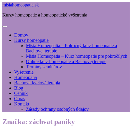
misiahomeopatia.sk
Kurzy homeopatie a homeopatické vyšetrenia
Domov
Kurzy homeopatie
Misia Homeopatia – Polročný kurz homeopatie a
Bachovej terapie
Misia Homeopatia – Kurz homeopatie pre pokročilých
Online kurz homeopatie a Bachovej terapie
Termíny seminárov
Vyšetrenie
Homeopatia
Bachova kvetová terapia
Blog
Cenník
O nás
Kontakt
Zásady ochrany osobných údajov
Značka:
záchvat paniky