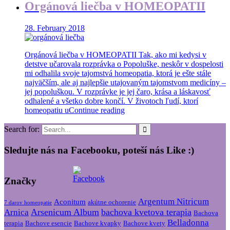
Orgánová liečba v HOMEOPATII
28. February 2018
Orgánová liečba v HOMEOPATII Tak, ako mi kedysi v
detstve učarovala rozprávka o Popoluške, neskôr v dospelosti
mi odhalila svoje tajomstvá homeopatia, ktorá je ešte stále
najväčším, ale aj najlepšie utajovaným tajomstvom medicíny –
jej popoluškou. V rozprávke je jej čaro, krása a láskavosť
odhalené a všetko dobre končí. V životoch ľudí, ktorí
homeopatiu u
Continue reading
Search for:
Sledujte nás na Facebooku, poteší nás Like :)
Značky
Argentum Nitricum
Aconitum
akútne ochorenie
7 darov homeopatie
Arsenicum Album
bachova kvetova terapia
Arnica
Bachova
Belladonna
terapia
Bachove esencie
Bachove kvapky
Bachove kvety