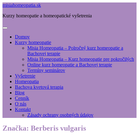
misiahomeopatia.sk
Kurzy homeopatie a homeopatické vyšetrenia
Domov
Kurzy homeopatie
Misia Homeopatia – Polročný kurz homeopatie a
Bachovej terapie
Misia Homeopatia – Kurz homeopatie pre pokročilých
Online kurz homeopatie a Bachovej terapie
Termíny seminárov
Vyšetrenie
Homeopatia
Bachova kvetová terapia
Blog
Cenník
O nás
Kontakt
Zásady ochrany osobných údajov
Značka:
Berberis vulgaris