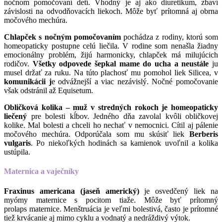
nočnom pomočovaní detí. Vhodný je aj ako diuretikum, zbaví
závislosti na odvodňovacích liekoch. Môže byť prítomná aj obrna
močového mechúra.
Chlapček s nočným pomočovaním
pochádza z rodiny, ktorú som
homeopaticky postupne celú liečila. V rodine som nenašla žiadny
emocionálny problém, žijú harmonicky, chlapček má milujúcich
rodičov.
V
šetky odpovede šepkal mame do ucha a neustále
ju
musel držať za ruku. Na túto plachosť mu pomohol liek Silicea, v
komunikácii j
e odvážnejší a viac nezávislý. Nočné pomočovanie
však odstránil až Equisetum.
Obličková kolika – muž v stredných rokoch je homeopaticky
liečený
pre bolesti kĺbov. Jedného dňa zavolal kvôli obličkovej
kolike. Mal bolesti a chceli ho nechať v nemocnici. Cítil aj pálenie
močového mechúra. Odporúčala som mu skúsiť liek
Berberis
vulgaris
. Po niekoľkých hodinách sa kamienok uvoľnil a kolika
ustúpila.
Maternica a vaječníky
Fraxinus americana (jaseň americký)
je osvedčený liek na
myómy maternice s pocitom tiaže. Môže byť prítomný
prolaps maternice. Menštruácia je veľmi bolestivá, často je prítomné
tiež krvácanie aj mimo cyklu a vodnatý a nedráždivý výtok.