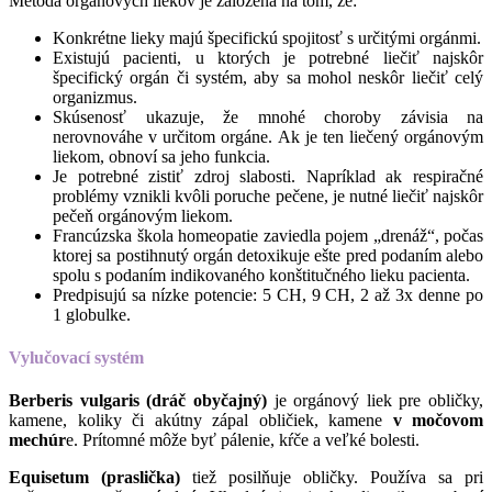
Metóda orgánových liekov je založená na tom, že:
Konkrétne lieky majú špecifickú spojitosť s určitými orgánmi.
Existujú pacienti, u ktorých je potrebné liečiť najskôr
špecifický orgán či systém, aby sa mohol neskôr liečiť celý
organizmus.
Skúsenosť ukazuje, že mnohé choroby závisia na
nerovnováhe v určitom orgáne. Ak je ten liečený orgánovým
liekom, obnoví sa jeho funkcia.
Je potrebné zistiť zdroj slabosti. Napríklad ak respiračné
problémy vznikli kvôli poruche pečene, je nutné liečiť najskôr
pečeň orgánovým liekom.
Francúzska škola homeopatie zaviedla pojem „drenáž“, počas
ktorej sa postihnutý orgán detoxikuje ešte pred podaním alebo
spolu s podaním indikovaného konštitučného lieku pacienta.
Predpisujú sa nízke potencie: 5 CH, 9 CH, 2 až 3x denne po
1 globulke.
Vylučovací systém
Berberis vulgaris (dráč obyčajný)
je orgánový liek pre obličky,
kamene, koliky či akútny zápal obličiek, kamene
v močovom
mechúr
e. Prítomné môže byť pálenie, kŕče a veľké bolesti.
Equisetum (praslička)
tiež posilňuje obličky. Používa sa pri