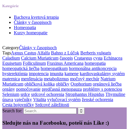
Kategórie
Bachova kvetová terapia
Články v časopisoch
Homeopatia
Kurzy homeopatie
Category
Články v časopisoch
Tags
Agnus Castus
Alfalfa
Bahno z Lúčok
Berberis vulgaris
Caladium
Calcium Muriaticum
časopis
Crataegus
cysta
Echinacea
Equisetum
Folliculinum
Fraxinus Americana
homeopatia
homeopatická liečba
homeopatikum
hormonálna antikoncepcia
hysterektómia
impotencia
imunita
kamene
kardiovaskulárny systém
maternica
menštruácia
metabolizmus
močový mechúr
Natrium
Muriaticum
obličková kolika
obličky
Oophorium
orgánová liečba
orgány
pomočovanie
predčasná menopauza
problémy s potenciou
Selenium
srdce
srdcové ochorenia
Strophantus Hispidus
Thymuline
únava
vaječníky
Vitalita
vylučovací systém
ženské ochorenia
Cesta bojovníčky
Srdcové záležitosti
Search for:
Sledujte nás na Facebooku, poteší nás Like :)