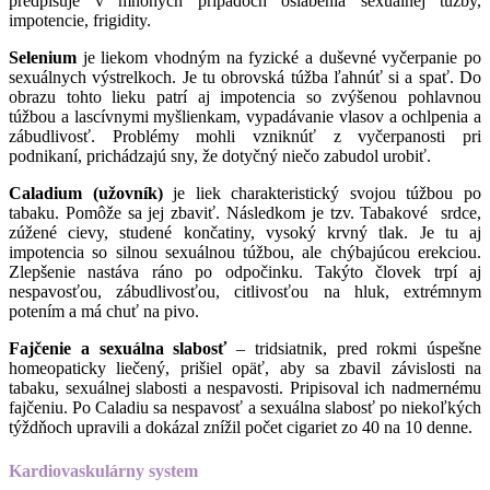
predpisuje v mnohých prípadoch oslabenia sexuálnej túžby,
impotencie, frigidity.
Selenium
je liekom vhodným na fyzické a duševné vyčerpanie po
sexuálnych výstrelkoch. Je tu obrovská túžba ľahnúť si a spať. Do
obrazu tohto lieku patrí aj impotencia so zvýšenou pohlavnou
túžbou a lascívnymi myšlienkam, vypadávanie vlasov a ochlpenia a
zábudlivosť. Problémy mohli vzniknúť z vyčerpanosti pri
podnikaní, prichádzajú sny, že dotyčný niečo zabudol urobiť.
Caladium (užovník)
je liek charakteristický svojou túžbou po
tabaku. Pomôže sa jej zbaviť. Následkom je tzv. Tabakové srdce,
zúžené cievy, studené končatiny, vysoký krvný tlak. Je tu aj
impotencia so silnou sexuálnou túžbou, ale chýbajúcou erekciou.
Zlepšenie nastáva ráno po odpočinku. Takýto človek trpí aj
nespavosťou, zábudlivosťou, citlivosťou na hluk, extrémnym
potením a má chuť na pivo.
Fajčenie a sexuálna slabosť
– tridsiatnik, pred rokmi úspešne
homeopaticky liečený, prišiel opäť, aby sa zbavil závislosti na
tabaku, sexuálnej slabosti a nespavosti. Pripisoval ich nadmernému
fajčeniu. Po Caladiu sa nespavosť a sexuálna slabosť po niekoľkých
týždňoch upravili a dokázal znížil počet cigariet zo 40 na 10 denne.
Kardiovaskulárny system