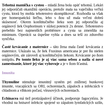
Tehotná mamička s cystou
– mladá žena bola opäť tehotná. Lekári
jej odporúčali okamžitú operáciu, pretože mala na vaječníku veľkú
cystu, ktorá by mohla tehotenstvo skomplikovať. Rozhodla sa však
pre homeopatickú liečbu, lebo s ňou už mala veľmi dobrú
skúsenosť. Okrem konštitučného lieku som jej odporučila aj
orgánový liek Oophorinum v nízkej potencii 2x denne. Tehotenstvo
prebehlo bez najmenších problémov a cysta sa zmenšila na
minimum. Operácii sa úspešne vyhla a dnes sa teší zo zdravého
synčeka.
Časté krvácanie z maternice –
táto žena mala časté krvácania z
maternice. Ukázalo sa, že liek Fraxinus americana je pre ňu nielen
orgánovým, ale zároveň aj konštitučným liekom. Krvácanie po ňom
ustúpilo
. Po tomto lieku je aj viac sama sebou a našla si nové
zamestnanie, ktoré jej viac vyhovuje
a je v ňom šťastná.
Imunita
Thymuline
stimuluje imunitný systém pri zníženej bunkovej
imunite, vracajúcich sa ORL ochoreniach, zápaloch a infekciách v
chladnom a vlhkom počasí, vírusových ochoreniach.
Echinacea
má tiež protizápalový účinok, podporuje fagocytózu. Je
vhodná na hnisavé infekcie spojené so zápalom lymfatických uzlín,