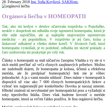
28. February 2018
Ing. Soňa Koyšová, SAKHom.
Orgánová liečba v HOMEOPATII
Tak, ako mi kedysi v detstve učarovala rozprávka o Popoluške,
neskôr v dospelosti mi odhalila svoje tajomstvá homeopatia, ktorá je
ešte stále najväčším, ale aj najlepšie utajovaným tajomstvom
medicíny – jej popoluškou. V rozprávke je jej čaro, krása a
láskavosť odhalené a všetko dobre končí. V životoch ľudí, ktorí
homeopatiu vyskúšali, je to podobné, odhalila im skryté poklady a
čaro uzdravenia im poskytuje po celý rok.
Články o homeopatii sa stali súčasťou časopisu Vitalita a vy ste si v
nich mohli prečítať už veľa rôznych zaujímavých príbehov. Možno
ste nadobudli dojem, že homeopatia je krásna, účinná a efektívna
metóda, ale že predpísať homeopatický liek nie je vôbec
jednoduché. A ja s vami musím súhlasiť. Dnes máme v homeopatii k
dispozícii už viac ako 7 000 rôznych homeopatických liekov a
vybrať ten najpresnejší pre konkrétneho človeka je naozaj umenie.
Hlboké znalosti sú nevyhnutné pre homeopatickú prax a vyžadujú si
roky trpezlivého štúdia. Dnes však budeme hovoriť o metóde
homeopatie, ktorá sa veľmi ľahko používa. Je ňou orgánová liečba.