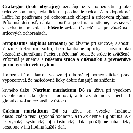
Crataegus (hloh obyčajný)
označujeme v homeopatii aj ako
srdcové tonikum, teda liek na posilnenie srdca. Ako doplnkovú
liečbu ho používame pri ochoreniach chlopní a srdcovom zlyhaní.
Prítomná dušnosť, náhla slabosť a pocit na omdlenie, nespavosť
s pichaním pri srdci a
búšenie srdca
. Osvedčil sa pri závažných
srdcových ochoreniach.
Stro
phantus hispidus (strofant)
používame pri srdcovej slabosti.
Znižuje frekvenciu srdca, lieči kardiálne opuchy a pôsobí ako
bezpečné diuretikum. Pacient môže mať pocit, že srdce je zväčšené.
Prítomná je anémia s
búšením srdca a dušnosťou a premenlivé
poruchy srdcového rytmu
.
Homeopat Ton Jansen vo svojej dlhoročnej homeopatickej praxi
vypozoroval, že nasledovné lieky dobre fungujú na zníženie
krvného tlaku.
Natrium muriaticum D6
sa užíva pri vysokom
systolickom tlaku (horná hodnota), a to 2x denne sa nechá 1
globulka voľne rozpustiť v ústach.
Calcium muriaticum D6
sa užíva pri vysokej hodnote
diastolického tlaku (spodná hodnota), a to 2x denne 1 globulka. Ak
je vysoký systolický aj diastolický tlak, použijeme oba lieky
postupne v inú hodinu každý deň.