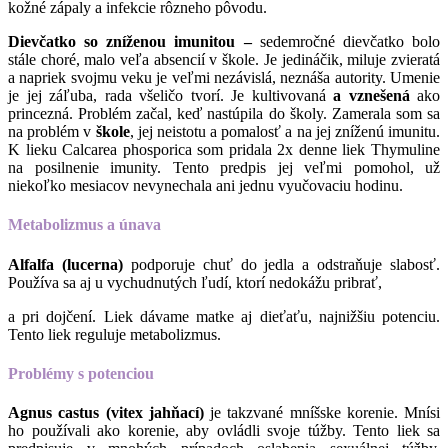
kožné zápaly a infekcie rôzneho pôvodu.
Dievčatko so zníženou imunitou –
sedemročné dievčatko bolo
stále choré, malo veľa absencií v škole. Je jedináčik, miluje zvieratá
a napriek svojmu veku je veľmi nezávislá, neznáša autority. Umenie
je jej záľuba, rada všeličo tvorí. Je kultivovaná
a vznešená
ako
princezná. Problém začal, keď nastúpila do školy. Zamerala som sa
na problém v
škol
e
, jej neistotu a pomalosť a na jej zníženú imunitu.
K lieku Calcarea phosporica som pridala 2x denne liek Thymuline
na posilnenie imunity. Tento predpis jej veľmi pomohol, už
niekoľko mesiacov nevynechala ani jednu vyučovaciu hodinu.
Metabolizmus a únava
Alfalfa (lucerna)
podporuje chuť do jedla a odstraňuje slabosť.
Používa sa aj u vychudnutých ľudí, ktorí nedokážu pribrať,
a pri dojčení. Liek dávame matke aj dieťaťu, najnižšiu potenciu.
Tento liek reguluje metabolizmus.
Problémy s potenciou
Agnus castus (vitex jahňací)
je takzvané mníšske korenie. Mnísi
ho používali ako korenie, aby ovládli svoje túžby. Tento liek sa