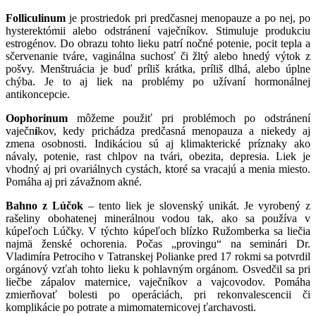
Folliculinum
je prostriedok pri predčasnej menopauze a po nej, po
hysterektómii alebo odstránení vaječníkov. Stimuluje produkciu
estrogénov. Do obrazu tohto lieku patrí nočné potenie, pocit tepla a
sčervenanie tváre, vaginálna suchosť či žltý alebo hnedý výtok z
pošvy. Menštruácia je buď príliš krátka, príliš dlhá, alebo úplne
chýba. Je to aj liek na problémy po užívaní hormonálnej
antikoncepcie.
Oophorinum
môžeme použiť pri problémoch po odstránení
vaječn
í
kov, kedy prichádza predčasná menopauza a niekedy aj
zmena osobnosti. Indikáciou sú aj klimakterické príznaky ako
návaly, potenie, rast chlpov na tvári, obezita, depresia. Liek je
vhodný aj pri ovariálnych cystách, ktoré sa vracajú a menia miesto.
Pomáha aj pri závažnom akné.
Bahno z Lúčok
– tento liek je slovenský unikát. Je vyrobený z
rašeliny obohatenej minerálnou vodou tak, ako sa používa v
kúpeľoch Lúčky. V týchto kúpeľoch blízko Ružomberka sa liečia
najmä ženské ochorenia. Počas „provingu“ na seminári Dr.
Vladimíra Petrociho v Tatranskej Polianke pred 17 rokmi sa potvrdil
orgánový vzťah tohto lieku k pohlavným orgánom. Osvedčil sa pri
liečbe zápalov maternice, vaječníkov a vajcovodov. Pomáha
zmierňovať bolesti po operáciách, pri rekonvalescencii či
komplikácie po potrate a mimomaternicovej ťarchavosti.