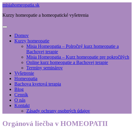
misiahomeopatia.sk
Kurzy homeopatie a homeopatické vyšetrenia
Domov
Kurzy homeopatie
Misia Homeopatia – Polročný kurz homeopatie a
Bachovej terapie
Misia Homeopatia – Kurz homeopatie pre pokročilých
Online kurz homeopatie a Bachovej terapie
Termíny seminárov
Vyšetrenie
Homeopatia
Bachova kvetová terapia
Blog
Cenník
O nás
Kontakt
Zásady ochrany osobných údajov
Orgánová liečba v HOMEOPATII