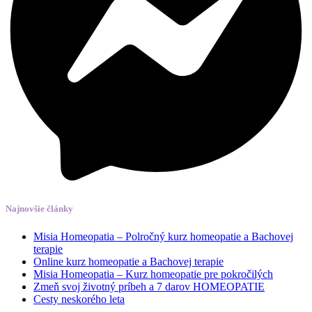
Najnovšie články
Misia Homeopatia – Polročný kurz homeopatie a Bachovej
terapie
Online kurz homeopatie a Bachovej terapie
Misia Homeopatia – Kurz homeopatie pre pokročilých
Zmeň svoj životný príbeh a 7 darov HOMEOPATIE
Cesty neskorého leta