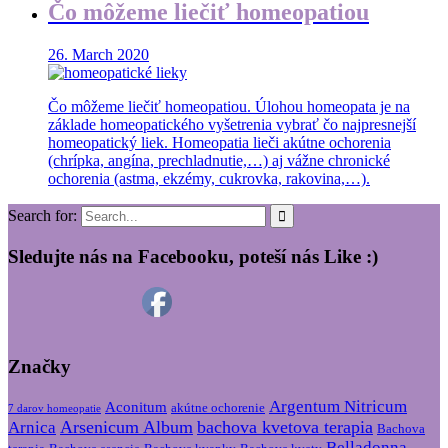
Čo môžeme liečiť homeopatiou
26. March 2020
Čo môžeme liečiť homeopatiou. Úlohou homeopata je na
základe homeopatického vyšetrenia vybrať čo najpresnejší
homeopatický liek. Homeopatia lieči akútne ochorenia
(chrípka, angína, prechladnutie,…) aj vážne chronické
ochorenia (astma, ekzémy, cukrovka, rakovina,…).
Search for:
Sledujte nás na Facebooku, poteší nás Like :)
Značky
Argentum Nitricum
Aconitum
akútne ochorenie
7 darov homeopatie
Arsenicum Album
bachova kvetova terapia
Arnica
Bachova
Belladonna