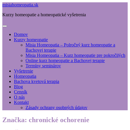
misiahomeopatia.sk
Kurzy homeopatie a homeopatické vyšetrenia
Domov
Kurzy homeopatie
Misia Homeopatia – Polročný kurz homeopatie a
Bachovej terapie
Misia Homeopatia – Kurz homeopatie pre pokročilých
Online kurz homeopatie a Bachovej terapie
Termíny seminárov
Vyšetrenie
Homeopatia
Bachova kvetová terapia
Blog
Cenník
O nás
Kontakt
Zásady ochrany osobných údajov
Značka:
chronické ochorenie