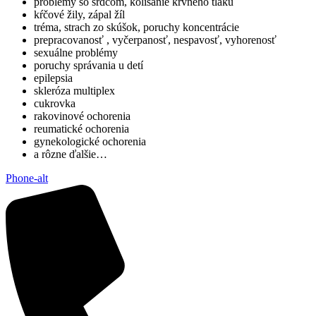
problémy so srdcom, kolísanie krvného tlaku
kŕčové žily, zápal žíl
tréma, strach zo skúšok, poruchy koncentrácie
prepracovanosť , vyčerpanosť, nespavosť, vyhorenosť
sexuálne problémy
poruchy správania u detí
epilepsia
skleróza multiplex
cukrovka
rakovinové ochorenia
reumatické ochorenia
gynekologické ochorenia
a rôzne ďalšie…
Phone-alt