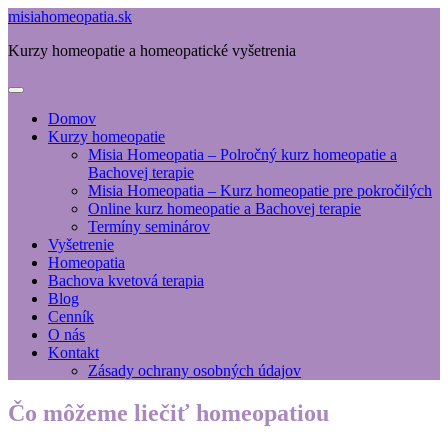
misiahomeopatia.sk
Kurzy homeopatie a homeopatické vyšetrenia
Domov
Kurzy homeopatie
Misia Homeopatia – Polročný kurz homeopatie a
Bachovej terapie
Misia Homeopatia – Kurz homeopatie pre pokročilých
Online kurz homeopatie a Bachovej terapie
Termíny seminárov
Vyšetrenie
Homeopatia
Bachova kvetová terapia
Blog
Cenník
O nás
Kontakt
Zásady ochrany osobných údajov
Čo môžeme liečiť homeopatiou