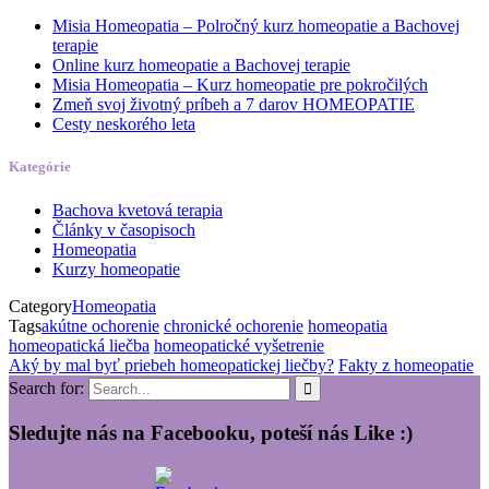
Misia Homeopatia – Polročný kurz homeopatie a Bachovej
terapie
Online kurz homeopatie a Bachovej terapie
Misia Homeopatia – Kurz homeopatie pre pokročilých
Zmeň svoj životný príbeh a 7 darov HOMEOPATIE
Cesty neskorého leta
Kategórie
Bachova kvetová terapia
Články v časopisoch
Homeopatia
Kurzy homeopatie
Category
Homeopatia
Tags
akútne ochorenie
chronické ochorenie
homeopatia
homeopatická liečba
homeopatické vyšetrenie
Aký by mal byť priebeh homeopatickej liečby?
Fakty z homeopatie
Search for:
Sledujte nás na Facebooku, poteší nás Like :)