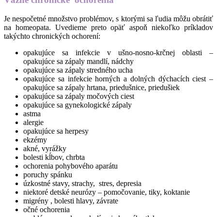
Je nespočetné množstvo problémov, s ktorými sa ľudia môžu obrátiť
na homeopata. Uvedieme preto opäť aspoň niekoľko príkladov
takýchto chronických ochorení:
opakujúce sa infekcie v ušno-nosno-krčnej oblasti –
opakujúce sa zápaly mandlí, nádchy
opakujúce sa zápaly stredného ucha
opakujúce sa infekcie horných a dolných dýchacích ciest –
opakujúce sa zápaly hrtana, priedušnice, priedušiek
opakujúce sa zápaly močových ciest
opakujúce sa gynekologické zápaly
astma
alergie
opakujúce sa herpesy
ekzémy
akné, vyrážky
bolesti kĺbov, chrbta
ochorenia pohybového aparátu
poruchy spánku
úzkostné stavy, strachy, stres, depresia
niektoré detské neurózy – pomočovanie, tiky, koktanie
migrény , bolesti hlavy, závrate
očné ochorenia