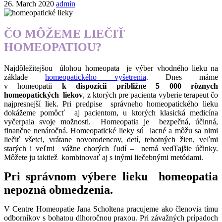
26. March 2020
admin
ČO MÔŽEME LIEČIŤ
HOMEOPATIOU?
Najdôležitejšou úlohou homeopata je výber vhodného lieku na
základe
homeopatického vyšetrenia
. Dnes máme
v homeopatii
k dispozícii približne 5 000 rôznych
homeopatických
liekov
, z ktorých pre pacienta vyberie terapeut čo
najpresnejší liek. Pri predpise správneho homeopatického lieku
dokážeme pomôcť aj pacientom, u ktorých klasická medicína
vyčerpala svoje možnosti. Homeopatia je bezpečná, účinná,
finančne nenáročná. Homeopatické lieky sú lacné a môžu sa nimi
liečiť všetci, vrátane novorodencov, detí, tehotných žien, veľmi
starých i veľmi vážne chorých ľudí – nemá veďľajšie účinky.
Môžete ju taktiež kombinovať aj s inými liečebnými metódami.
Pri správnom výbere lieku homeopatia
nepozná obmedzenia.
V Centre Homeopatie Jana Scholtena pracujeme ako členovia tímu
odborníkov s bohatou dlhoročnou praxou. Pri závažných prípadoch