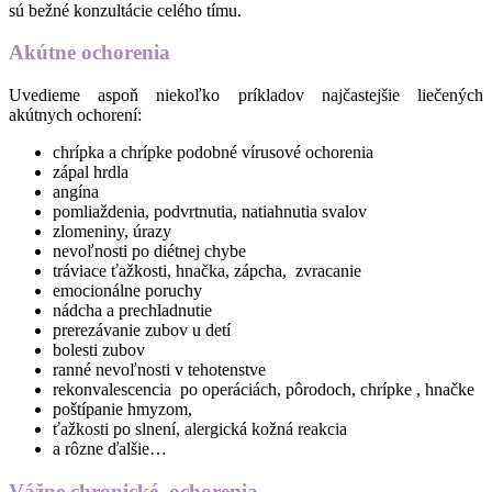
sú bežné konzultácie celého tímu.
Akútne
ocho
renia
Uvedieme aspoň niekoľko príkladov najčastejšie liečených
akútnych ochorení:
chrípka a chrípke podobné vírusové ochorenia
zápal hrdla
angína
pomliaždenia, podvrtnutia, natiahnutia svalov
zlomeniny, úrazy
nevoľnosti po diétnej chybe
tráviace ťažkosti, hnačka, zápcha, zvracanie
emocionálne poruchy
nádcha a prechladnutie
prerezávanie zubov u detí
bolesti zubov
ranné nevoľnosti v tehotenstve
rekonvalescencia po operáciách, pôrodoch, chrípke , hnačke
poštípanie hmyzom,
ťažkosti po slnení, alergická kožná reakcia
a rôzne ďalšie…
Vážne chronické ochorenia