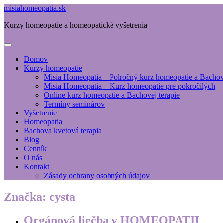
misiahomeopatia.sk
Kurzy homeopatie a homeopatické vyšetrenia
Domov
Kurzy homeopatie
Misia Homeopatia – Polročný kurz homeopatie a Bachove
Misia Homeopatia – Kurz homeopatie pre pokročilých
Online kurz homeopatie a Bachovej terapie
Termíny seminárov
Vyšetrenie
Homeopatia
Bachova kvetová terapia
Blog
Cenník
O nás
Kontakt
Zásady ochrany osobných údajov
Značka:
cysta
Orgánová liečba v HOMEOPATII