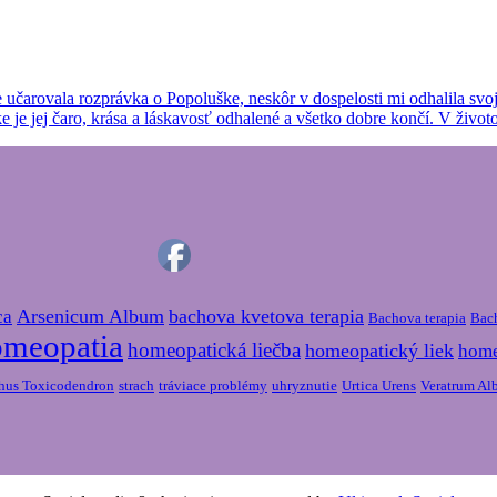
rovala rozprávka o Popoluške, neskôr v dospelosti mi odhalila svoje ta
je jej čaro, krása a láskavosť odhalené a všetko dobre končí. V život
Arsenicum Album
bachova kvetova terapia
ca
Bachova terapia
Bac
omeopatia
homeopatická liečba
homeopatický liek
hom
hus Toxicodendron
strach
tráviace problémy
uhryznutie
Urtica Urens
Veratrum A