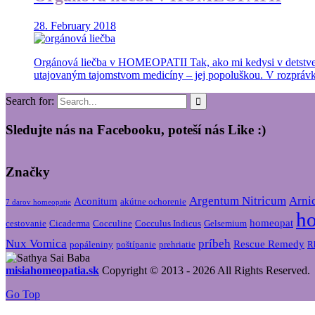
28. February 2018
Orgánová liečba v HOMEOPATII Tak, ako mi kedysi v detstve uča
utajovaným tajomstvom medicíny – jej popoluškou. V rozprávke 
Search for:
Sledujte nás na Facebooku, poteší nás Like :)
Značky
Argentum Nitricum
Arni
Aconitum
akútne ochorenie
7 darov homeopatie
h
homeopat
cestovanie
Cicaderma
Cocculine
Cocculus Indicus
Gelsemium
Nux Vomica
príbeh
Rescue Remedy
popáleniny
poštípanie
prehriatie
R
misiahomeopatia.sk
Copyright © 2013 - 2026 All Rights Reserved.
Go Top