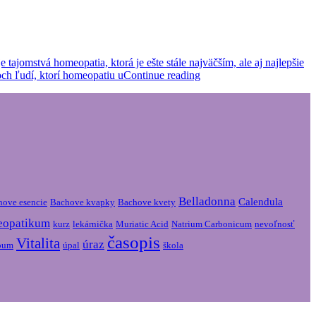
jomstvá homeopatia, ktorá je ešte stále najväčším, ale aj najlepšie
och ľudí, ktorí homeopatiu u
Continue reading
Belladonna
Calendula
hove esencie
Bachove kvapky
Bachove kvety
eopatikum
kurz
lekárnička
Muriatic Acid
Natrium Carbonicum
nevoľnosť
časopis
Vitalita
úraz
lbum
úpal
škola