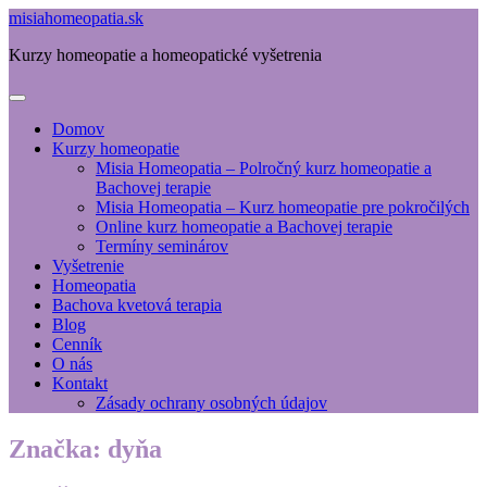
misiahomeopatia.sk
Kurzy homeopatie a homeopatické vyšetrenia
Domov
Kurzy homeopatie
Misia Homeopatia – Polročný kurz homeopatie a
Bachovej terapie
Misia Homeopatia – Kurz homeopatie pre pokročilých
Online kurz homeopatie a Bachovej terapie
Termíny seminárov
Vyšetrenie
Homeopatia
Bachova kvetová terapia
Blog
Cenník
O nás
Kontakt
Zásady ochrany osobných údajov
Značka:
dyňa