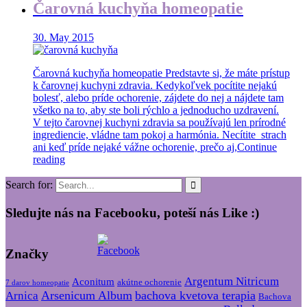
Čarovná kuchyňa homeopatie
30. May 2015
Čarovná kuchyňa homeopatie Predstavte si, že máte prístup
k čarovnej kuchyni zdravia. Kedykoľvek pocítite nejakú
bolesť, alebo príde ochorenie, zájdete do nej a nájdete tam
všetko na to, aby ste boli rýchlo a jednoducho uzdravení.
V tejto čarovnej kuchyni zdravia sa používajú len prírodné
ingrediencie, vládne tam pokoj a harmónia. Necítite strach
ani keď príde nejaké vážne ochorenie, prečo aj,
Continue
reading
Search for:
Sledujte nás na Facebooku, poteší nás Like :)
Značky
Argentum Nitricum
Aconitum
akútne ochorenie
7 darov homeopatie
Arsenicum Album
bachova kvetova terapia
Arnica
Bachova