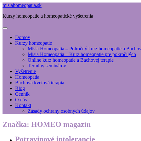
misiahomeopatia.sk
Kurzy homeopatie a homeopatické vyšetrenia
Domov
Kurzy homeopatie
Misia Homeopatia – Polročný kurz homeopatie a Bachove
Misia Homeopatia – Kurz homeopatie pre pokročilých
Online kurz homeopatie a Bachovej terapie
Termíny seminárov
Vyšetrenie
Homeopatia
Bachova kvetová terapia
Blog
Cenník
O nás
Kontakt
Zásady ochrany osobných údajov
Značka:
HOMEO magazín
Potravinové intolerancie