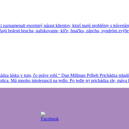
i zaznamenali enormný nárast klientov, ktorí majú problémy s trávením,
ňajú bolesti brucha, nafukovanie, kŕče, hnačku, zápchu, syndróm zvýšene
ádza lásku v tom, čo práve robí.“ Dan Millman Príbeh Prichádza mladé
olica. Má mnoho intolerancií na jedlo. Po jedle jej prichádza zle, máva