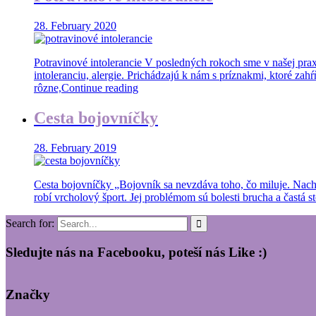
28. February 2020
Potravinové intolerancie V posledných rokoch sme v našej prax
intoleranciu, alergie. Prichádzajú k nám s príznakmi, ktoré zahŕ
rôzne,
Continue reading
Cesta bojovníčky
28. February 2019
Cesta bojovníčky „Bojovník sa nevzdáva toho, čo miluje. Nach
robí vrcholový šport. Jej problémom sú bolesti brucha a častá st
Search for:
Sledujte nás na Facebooku, poteší nás Like :)
Značky