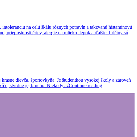
 intoleranciu na celú škálu rôznych potravín a takzvanú histamínovú
j priepustnosti čriev, alergie na mlieko, lepok a ďalšie. Príčiny sú
 krásne dievča, športovkyňa. Je študentkou vysokej školy a zároveň
 kŕče, stvrdne jej brucho. Niekedy až
Continue reading