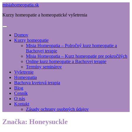
misiahomeopatia.sk
Kurzy homeopatie a homeopatické vyšetrenia
Domov
Kurzy homeopatie
Misia Homeopatia – Polročný kurz homeopatie a
Bachovej terapie
Misia Homeopatia – Kurz homeopatie pre pokročilých
Online kurz homeopatie a Bachovej terapie
Termíny seminárov
Vyšetrenie
Homeopatia
Bachova kvetová terapia
Blog
Cenník
O nás
Kontakt
Zásady ochrany osobných údajov
Značka:
Honeysuckle