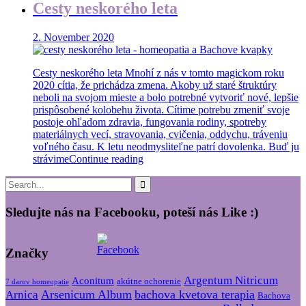
Cesty neskorého leta
2. November 2020
Cesty neskorého leta Mnohí z nás v tomto magickom roku
2020 cítia, že prichádza zmena. Akoby už staré štruktúry
neboli na svojom mieste a bolo potrebné vytvoriť nové, lepšie
prispôsobené kolobehu života. Cítime potrebu zmeniť svoje
postoje ohľadom zdravia, fungovania rodiny, spotreby
materiálnych vecí, stravovania, cvičenia, oddychu, tráveniu
voľného času. K letu neodmysliteľne patrí dovolenka. Buď ju
strávime
Continue reading
Sledujte nás na Facebooku, poteší nás Like :)
Značky
Argentum Nitricum
Aconitum
akútne ochorenie
7 darov homeopatie
Arsenicum Album
bachova kvetova terapia
Arnica
Bachova