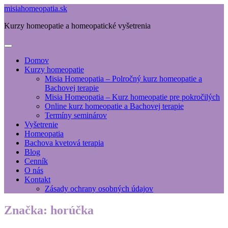
misiahomeopatia.sk
Kurzy homeopatie a homeopatické vyšetrenia
Domov
Kurzy homeopatie
Misia Homeopatia – Polročný kurz homeopatie a
Bachovej terapie
Misia Homeopatia – Kurz homeopatie pre pokročilých
Online kurz homeopatie a Bachovej terapie
Termíny seminárov
Vyšetrenie
Homeopatia
Bachova kvetová terapia
Blog
Cenník
O nás
Kontakt
Zásady ochrany osobných údajov
Značka:
horúčka