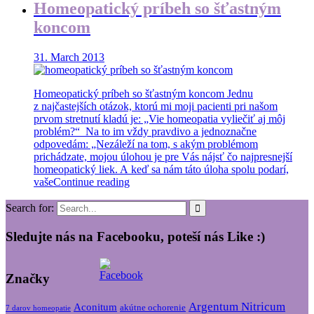
Homeopatický príbeh so šťastným
koncom
31. March 2013
Homeopatický príbeh so šťastným koncom Jednu
z najčastejších otázok, ktorú mi moji pacienti pri našom
prvom stretnutí kladú je: „Vie homeopatia vyliečiť aj môj
problém?“ Na to im vždy pravdivo a jednoznačne
odpovedám: „Nezáleží na tom, s akým problémom
prichádzate, mojou úlohou je pre Vás nájsť čo najpresnejší
homeopatický liek. A keď sa nám táto úloha spolu podarí,
vaše
Continue reading
Search for:
Sledujte nás na Facebooku, poteší nás Like :)
Značky
Argentum Nitricum
Aconitum
akútne ochorenie
7 darov homeopatie