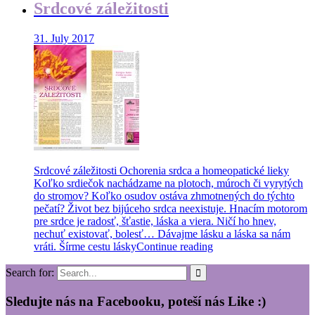
Srdcové záležitosti
31. July 2017
Srdcové záležitosti Ochorenia srdca a homeopatické lieky
Koľko srdiečok nachádzame na plotoch, múroch či vyrytých
do stromov? Koľko osudov ostáva zhmotnených do týchto
pečatí? Život bez bijúceho srdca neexistuje. Hnacím motorom
pre srdce je radosť, šťastie, láska a viera. Ničí ho hnev,
nechuť existovať, bolesť… Dávajme lásku a láska sa nám
vráti. Šírme cestu lásky
Continue reading
Search for:
Sledujte nás na Facebooku, poteší nás Like :)