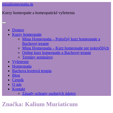
misiahomeopatia.sk
Kurzy homeopatie a homeopatické vyšetrenia
Domov
Kurzy homeopatie
Misia Homeopatia – Polročný kurz homeopatie a
Bachovej terapie
Misia Homeopatia – Kurz homeopatie pre pokročilých
Online kurz homeopatie a Bachovej terapie
Termíny seminárov
Vyšetrenie
Homeopatia
Bachova kvetová terapia
Blog
Cenník
O nás
Kontakt
Zásady ochrany osobných údajov
Značka:
Kalium Muriaticum