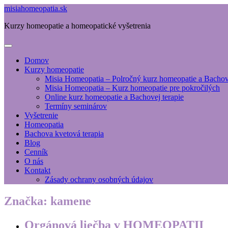
misiahomeopatia.sk
Kurzy homeopatie a homeopatické vyšetrenia
Domov
Kurzy homeopatie
Misia Homeopatia – Polročný kurz homeopatie a Bachove
Misia Homeopatia – Kurz homeopatie pre pokročilých
Online kurz homeopatie a Bachovej terapie
Termíny seminárov
Vyšetrenie
Homeopatia
Bachova kvetová terapia
Blog
Cenník
O nás
Kontakt
Zásady ochrany osobných údajov
Značka:
kamene
Orgánová liečba v HOMEOPATII