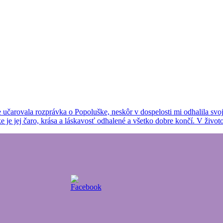
rovala rozprávka o Popoluške, neskôr v dospelosti mi odhalila svoje ta
je jej čaro, krása a láskavosť odhalené a všetko dobre končí. V život