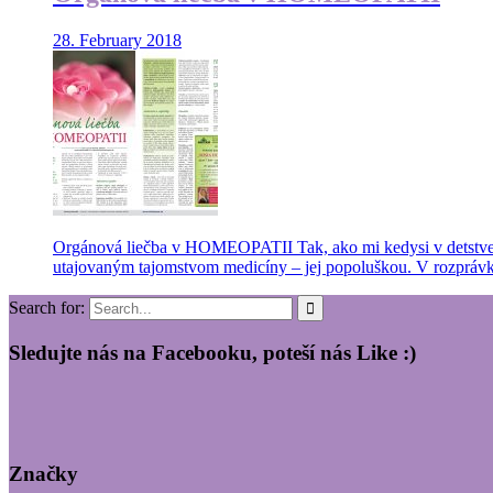
28. February 2018
Orgánová liečba v HOMEOPATII Tak, ako mi kedysi v detstve uča
utajovaným tajomstvom medicíny – jej popoluškou. V rozprávke 
Search for:
Sledujte nás na Facebooku, poteší nás Like :)
Značky