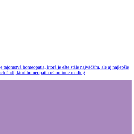
jomstvá homeopatia, ktorá je ešte stále najväčším, ale aj najlepšie
och ľudí, ktorí homeopatiu u
Continue reading