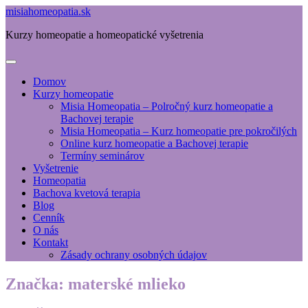
misiahomeopatia.sk
Kurzy homeopatie a homeopatické vyšetrenia
Domov
Kurzy homeopatie
Misia Homeopatia – Polročný kurz homeopatie a
Bachovej terapie
Misia Homeopatia – Kurz homeopatie pre pokročilých
Online kurz homeopatie a Bachovej terapie
Termíny seminárov
Vyšetrenie
Homeopatia
Bachova kvetová terapia
Blog
Cenník
O nás
Kontakt
Zásady ochrany osobných údajov
Značka:
materské mlieko