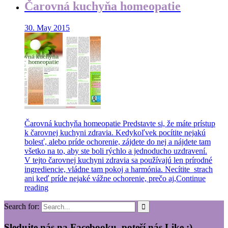
Čarovná kuchyňa homeopatie
30. May 2015
Čarovná kuchyňa homeopatie Predstavte si, že máte prístup
k čarovnej kuchyni zdravia. Kedykoľvek pocítite nejakú
bolesť, alebo príde ochorenie, zájdete do nej a nájdete tam
všetko na to, aby ste boli rýchlo a jednoducho uzdravení.
V tejto čarovnej kuchyni zdravia sa používajú len prírodné
ingrediencie, vládne tam pokoj a harmónia. Necítite strach
ani keď príde nejaké vážne ochorenie, prečo aj,
Continue
reading
Search for:
Sledujte nás na Facebooku, poteší nás Like :)