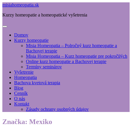
misiahomeopatia.sk
Kurzy homeopatie a homeopatické vyšetrenia
Domov
Kurzy homeopatie
Misia Homeopatia – Polročný kurz homeopatie a
Bachovej terapie
Misia Homeopatia – Kurz homeopatie pre pokročilých
Online kurz homeopatie a Bachovej terapie
Termíny seminárov
Vyšetrenie
Homeopatia
Bachova kvetová terapia
Blog
Cenník
O nás
Kontakt
Zásady ochrany osobných údajov
Značka:
Mexiko