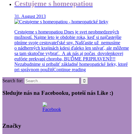
Cestujeme s homeopatiou
31. August 2013
Cestujeme s homeopatiou Dnes je svet neobmedzených
možností. Najme leto je obdobie roka, keď si najčastejšie
plníme svoje cestovateľské sny. Našťastie už nemusíme
o nádherných krajinách kdesi ďaleko len snívať, ale môžeme
sa tam skutočne vybrať. A ak nás aj počas dovolenkovej
eufórie prekvapí choroba, BUĎME PRIPRAVENÍ!!!
Nezabudnime si pribaliť základné homeopatické lieky, ktoré
pri správnom použití
Continue reading
Search for:
Sledujte nás na Facebooku, poteší nás Like :)
Značky