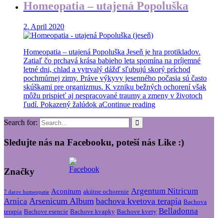
Homeopatia – utajená Popoluška
2. April 2020
Homeopatia – utajená Popoluška Jeseň je hra protikladov.
Zatiaľ čo prchavá krása babieho leta spomína na príjemné
letné dni, chlad a vytrvalý dážď sľubujú skorý príchod
pochmúrnej zimy. Práve výkyvy jesenného počasia sú často
skúškami pre organizmus. K vzniku bežných ochorení však
môžu prispieť aj nespracované traumy a zmeny v životoch
ľudí. Pokazený žalúdok a
Continue reading
Search for:
Sledujte nás na Facebooku, poteší nás Like :)
Značky
Argentum Nitricum
Aconitum
akútne ochorenie
7 darov homeopatie
Arsenicum Album
bachova kvetova terapia
Arnica
Bachova
Belladonna
terapia
Bachove esencie
Bachove kvapky
Bachove kvety