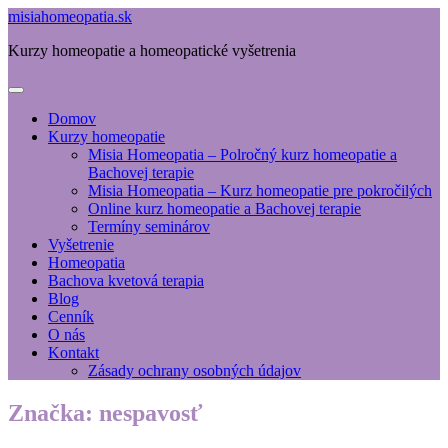
misiahomeopatia.sk
Kurzy homeopatie a homeopatické vyšetrenia
Domov
Kurzy homeopatie
Misia Homeopatia – Polročný kurz homeopatie a
Bachovej terapie
Misia Homeopatia – Kurz homeopatie pre pokročilých
Online kurz homeopatie a Bachovej terapie
Termíny seminárov
Vyšetrenie
Homeopatia
Bachova kvetová terapia
Blog
Cenník
O nás
Kontakt
Zásady ochrany osobných údajov
Značka:
nespavosť