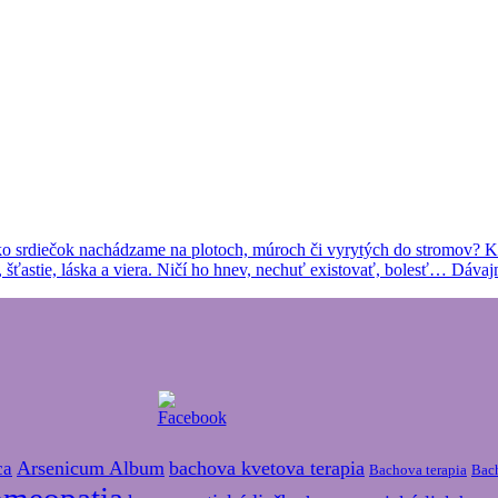
ľko srdiečok nachádzame na plotoch, múroch či vyrytých do stromov? 
 šťastie, láska a viera. Ničí ho hnev, nechuť existovať, bolesť… Dávajm
Arsenicum Album
bachova kvetova terapia
ca
Bachova terapia
Bac
omeopatia