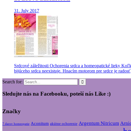
31. July 2017
Srdcové záležitosti Ochorenia srdca a homeopatické lieky Ko
bijúceho srdca neexistuje. Hnacím motorom pre srdce je radosť,
Search for:
Sledujte nás na Facebooku, poteší nás Like :)
Značky
Argentum Nitricum
Arni
Aconitum
akútne ochorenie
7 darov homeopatie
h