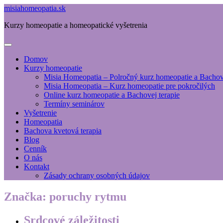
misiahomeopatia.sk
Kurzy homeopatie a homeopatické vyšetrenia
Domov
Kurzy homeopatie
Misia Homeopatia – Polročný kurz homeopatie a Bachove
Misia Homeopatia – Kurz homeopatie pre pokročilých
Online kurz homeopatie a Bachovej terapie
Termíny seminárov
Vyšetrenie
Homeopatia
Bachova kvetová terapia
Blog
Cenník
O nás
Kontakt
Zásady ochrany osobných údajov
Značka:
poruchy rytmu
Srdcové záležitosti