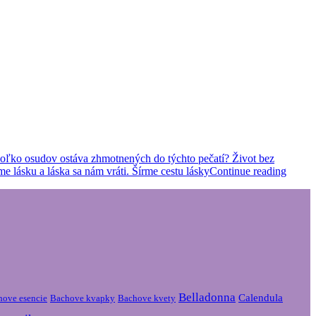
Koľko osudov ostáva zhmotnených do týchto pečatí? Život bez
e lásku a láska sa nám vráti. Šírme cestu lásky
Continue reading
Belladonna
Calendula
hove esencie
Bachove kvapky
Bachove kvety