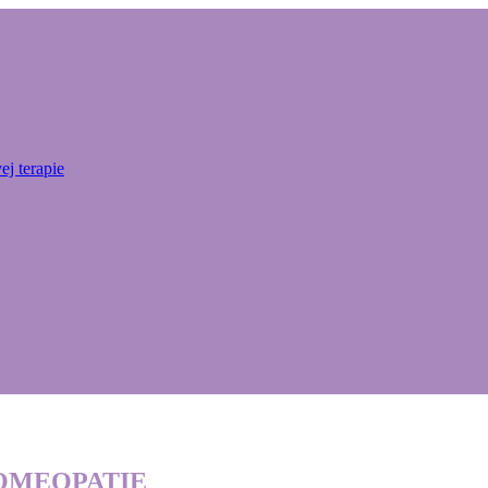
j terapie
v HOMEOPATIE