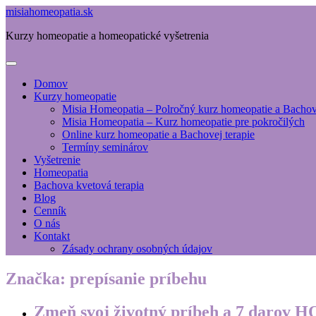
misiahomeopatia.sk
Kurzy homeopatie a homeopatické vyšetrenia
Domov
Kurzy homeopatie
Misia Homeopatia – Polročný kurz homeopatie a Bachove
Misia Homeopatia – Kurz homeopatie pre pokročilých
Online kurz homeopatie a Bachovej terapie
Termíny seminárov
Vyšetrenie
Homeopatia
Bachova kvetová terapia
Blog
Cenník
O nás
Kontakt
Zásady ochrany osobných údajov
Značka:
prepísanie príbehu
Zmeň svoj životný príbeh a 7 daro