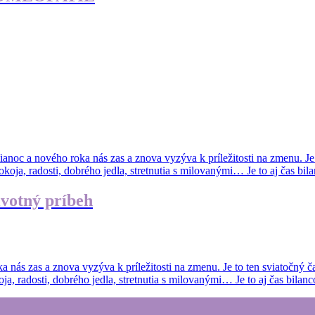
 a nového roka nás zas a znova vyzýva k príležitosti na zmenu. Je to
oja, radosti, dobrého jedla, stretnutia s milovanými… Je to aj čas bil
ivotný príbeh
 nás zas a znova vyzýva k príležitosti na zmenu. Je to ten sviatočný č
, radosti, dobrého jedla, stretnutia s milovanými… Je to aj čas bilanc