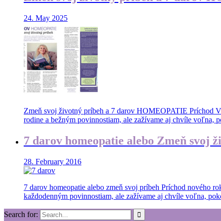
24. May 2025
Zmeň svoj životný príbeh a 7 darov HOMEOPATIE Príchod Vianoc
rodine a bežným povinnostiam, ale zažívame aj chvíle voľna, pok
7 darov homeopatie alebo Zmeň svoj ž
28. February 2016
7 darov homeopatie alebo zmeň svoj príbeh Príchod nového roka
každodenným povinnostiam, ale zažívame aj chvíle voľna, pokoja
Search for: