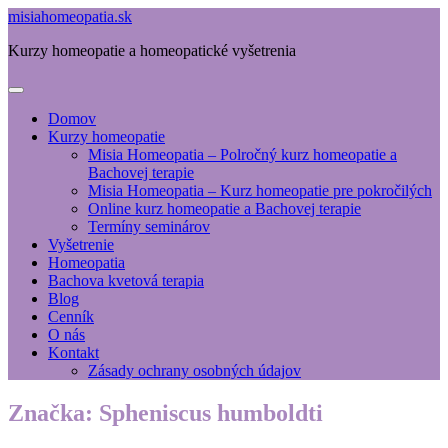
misiahomeopatia.sk
Kurzy homeopatie a homeopatické vyšetrenia
Domov
Kurzy homeopatie
Misia Homeopatia – Polročný kurz homeopatie a
Bachovej terapie
Misia Homeopatia – Kurz homeopatie pre pokročilých
Online kurz homeopatie a Bachovej terapie
Termíny seminárov
Vyšetrenie
Homeopatia
Bachova kvetová terapia
Blog
Cenník
O nás
Kontakt
Zásady ochrany osobných údajov
Značka:
Spheniscus humboldti