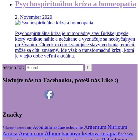
Psychospirituálna kríza a homeopatia
2. November 2020
Psychospirituálna kríza je mimoriadny stav ľudskej mysle,
ktorý vznikne náhle a nečakane a vyznačuje sa neobyčajným
prežívaním. Človek má prekvapujúce stavy vedomia, emócií,
môže sa cítiť zmätený. Ide však o transformačnú krízu, ktorá
je v tejto dobe veľmi aktuálna.
Search for:
Sledujte nás na Facebooku, poteší nás Like :)
Značky
Argentum Nitricum
Aconitum
akútne ochorenie
7 darov homeopatie
Arsenicum Album
bachova kvetova terapia
Arnica
Bachova
Belladonna