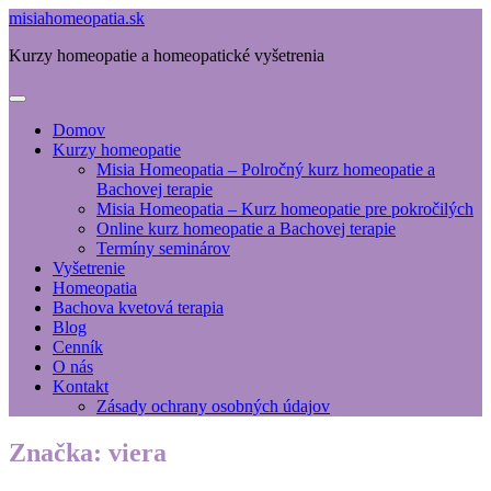
misiahomeopatia.sk
Kurzy homeopatie a homeopatické vyšetrenia
Domov
Kurzy homeopatie
Misia Homeopatia – Polročný kurz homeopatie a
Bachovej terapie
Misia Homeopatia – Kurz homeopatie pre pokročilých
Online kurz homeopatie a Bachovej terapie
Termíny seminárov
Vyšetrenie
Homeopatia
Bachova kvetová terapia
Blog
Cenník
O nás
Kontakt
Zásady ochrany osobných údajov
Značka:
viera