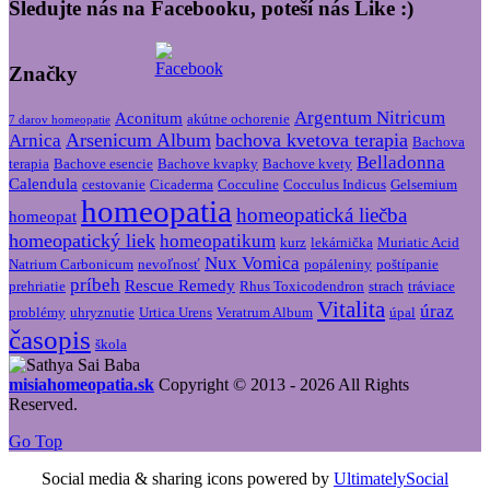
Sledujte nás na Facebooku, poteší nás Like :)
Značky
Argentum Nitricum
Aconitum
akútne ochorenie
7 darov homeopatie
Arsenicum Album
bachova kvetova terapia
Arnica
Bachova
Belladonna
terapia
Bachove esencie
Bachove kvapky
Bachove kvety
Calendula
cestovanie
Cicaderma
Cocculine
Cocculus Indicus
Gelsemium
homeopatia
homeopatická liečba
homeopat
homeopatický liek
homeopatikum
kurz
lekárnička
Muriatic Acid
Nux Vomica
Natrium Carbonicum
nevoľnosť
popáleniny
poštípanie
príbeh
Rescue Remedy
prehriatie
Rhus Toxicodendron
strach
tráviace
Vitalita
úraz
problémy
uhryznutie
Urtica Urens
Veratrum Album
úpal
časopis
škola
misiahomeopatia.sk
Copyright © 2013 - 2026 All Rights
Reserved.
Go Top
Social media & sharing icons powered by
UltimatelySocial