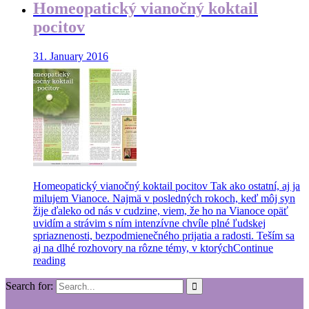
Homeopatický vianočný koktail
pocitov
31. January 2016
Homeopatický vianočný koktail pocitov Tak ako ostatní, aj ja
milujem Vianoce. Najmä v posledných rokoch, keď môj syn
žije ďaleko od nás v cudzine, viem, že ho na Vianoce opäť
uvidím a strávim s ním intenzívne chvíle plné ľudskej
spriaznenosti, bezpodmienečného prijatia a radosti. Teším sa
aj na dlhé rozhovory na rôzne témy, v ktorých
Continue
reading
Search for: