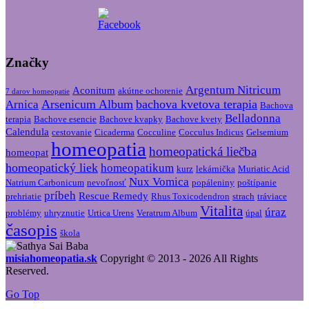
Značky
Argentum Nitricum
Aconitum
akútne ochorenie
7 darov homeopatie
Arsenicum Album
bachova kvetova terapia
Arnica
Bachova
Belladonna
terapia
Bachove esencie
Bachove kvapky
Bachove kvety
Calendula
cestovanie
Cicaderma
Cocculine
Cocculus Indicus
Gelsemium
homeopatia
homeopatická liečba
homeopat
homeopatický liek
homeopatikum
kurz
lekárnička
Muriatic Acid
Nux Vomica
Natrium Carbonicum
nevoľnosť
popáleniny
poštípanie
príbeh
Rescue Remedy
prehriatie
Rhus Toxicodendron
strach
tráviace
Vitalita
úraz
problémy
uhryznutie
Urtica Urens
Veratrum Album
úpal
časopis
škola
misiahomeopatia.sk
Copyright © 2013 - 2026 All Rights
Reserved.
Go Top