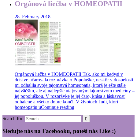
Orgánová liečba v HOMEOPATII
28. February 2018
Orgánová liečba v HOMEOPATII Tak, ako mi kedysi v
detstve učarovala rozprávka o Popoluške, neskôr v dospelosti
mi odhalila svoje tajomstvá homeopatia, ktorá je ešte stále
najväčším, ale aj najlepšie utajovaným tajomstvom medicíny –
jej popoluškou. V rozprávke je jej čaro, krása a láskavosť
odhalené a všetko dobre končí. V životoch ľudí, ktorí
homeopatiu u
Continue reading
Search for:
Sledujte nás na Facebooku, poteší nás Like :)