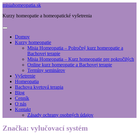
misiahomeopatia.sk
Kurzy homeopatie a homeopatické vyšetrenia
Domov
Kurzy homeopatie
Misia Homeopatia – Polročný kurz homeopatie a
Bachovej terapie
Misia Homeopatia – Kurz homeopatie pre pokročilých
Online kurz homeopatie a Bachovej terapie
Termíny seminárov
Vyšetrenie
Homeopatia
Bachova kvetová terapia
Blog
Cenník
O nás
Kontakt
Zásady ochrany osobných údajov
Značka:
vylučovací systém