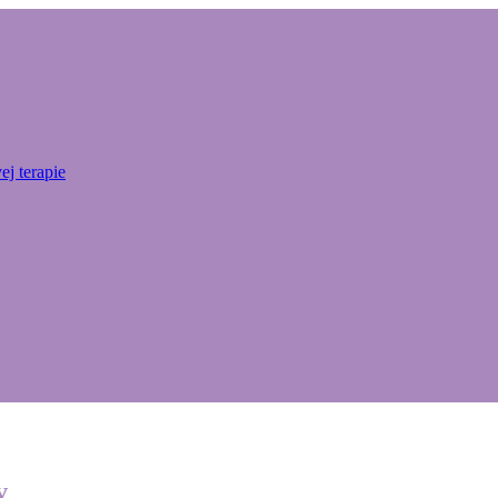
j terapie
v