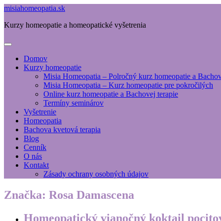
misiahomeopatia.sk
Kurzy homeopatie a homeopatické vyšetrenia
Domov
Kurzy homeopatie
Misia Homeopatia – Polročný kurz homeopatie a Bachove
Misia Homeopatia – Kurz homeopatie pre pokročilých
Online kurz homeopatie a Bachovej terapie
Termíny seminárov
Vyšetrenie
Homeopatia
Bachova kvetová terapia
Blog
Cenník
O nás
Kontakt
Zásady ochrany osobných údajov
Značka:
Rosa Damascena
Homeopatický vianočný koktail pocito