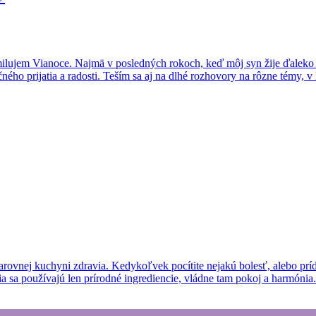
milujem Vianoce. Najmä v posledných rokoch, keď môj syn žije ďaleko 
ého prijatia a radosti. Teším sa aj na dlhé rozhovory na rôzne témy, v
rovnej kuchyni zdravia. Kedykoľvek pocítite nejakú bolesť, alebo príde 
a sa používajú len prírodné ingrediencie, vládne tam pokoj a harmónia.