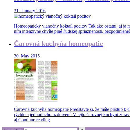
31. January 2016
Homeopatický vianočný koktail pocitov Tak ako ostatní, aj ja 
ním intenzívne chvíle plné ľudskej spriaznenosti, bezpodmienečn
Čarovná kuchyňa homeopatie
30. May 2015
Čarovná kuchyňa homeopatie Predstavte si, že máte prístup k ča
rýchlo a jednoducho uzdravení. V tejto čarovnej kuchyni zdravi
aj,
Continue reading