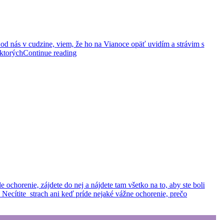
od nás v cudzine, viem, že ho na Vianoce opäť uvidím a strávim s
 ktorých
Continue reading
ochorenie, zájdete do nej a nájdete tam všetko na to, aby ste boli
 Necítite strach ani keď príde nejaké vážne ochorenie, prečo