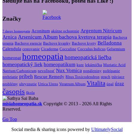
Sledujte nás na Facebooku, poteší nás Like :)
Značky
Argentum Nitricum
Aconitum
akútne ochorenie
7 darov homeopatie
Arsenicum Album
bachova kvetova terapia
Arnica
Bachova
Belladonna
terapia
Bachove esencie
Bachove kvapky
Bachove kvety
Calendula
cestovanie
Cicaderma
Cocculine
Cocculus Indicus
Gelsemium
homeopatia
homeopatická liečba
homeopat
homeopatický liek
homeopatikum
kurz
lekárnička
Muriatic Acid
Nux Vomica
Natrium Carbonicum
nevoľnosť
popáleniny
poštípanie
príbeh
Rescue Remedy
prehriatie
Rhus Toxicodendron
strach
tráviace
Vitalita
úraz
problémy
uhryznutie
Urtica Urens
Veratrum Album
úpal
časopis
škola
misiahomeopatia.sk
Copyright © 2013 - 2026 All Rights
Reserved.
Go Top
Social media & sharing icons powered by
UltimatelySocial