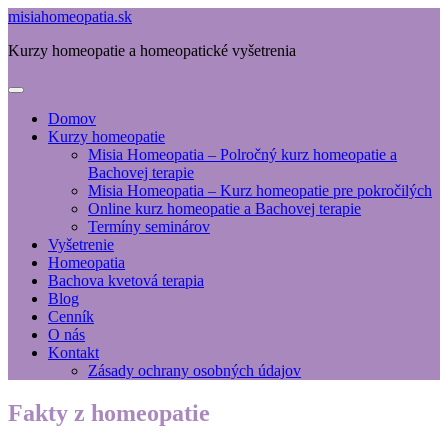
misiahomeopatia.sk
Kurzy homeopatie a homeopatické vyšetrenia
Domov
Kurzy homeopatie
Misia Homeopatia – Polročný kurz homeopatie a
Bachovej terapie
Misia Homeopatia – Kurz homeopatie pre pokročilých
Online kurz homeopatie a Bachovej terapie
Termíny seminárov
Vyšetrenie
Homeopatia
Bachova kvetová terapia
Blog
Cenník
O nás
Kontakt
Zásady ochrany osobných údajov
Fakty z homeopatie