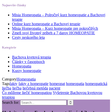
Najnovšie články
Misia Homeopatia – Polročný kurz homeopatie a Bachovej
terapie
Online kurz homeopatie a Bachovej terapie
Misia Homeopatia – Kurz homeopatie pre pokročilých
Zmeň svoj životný príbeh a 7 darov HOMEOPATIE
Cesty neskorého leta
Kategórie
Bachova kvetová terapia
Články v časopisoch
Homeopatia
Kurzy homeopatie
Category
Homeopatia
Tags
fakty
fakty z homeopatie
homeopat
homeopatia
homeopatická
liečba
liečba
liečebná metóda
pacient
Čo môžeme liečiť homeopatiou
Vyšetrenie Bachovou kvetovou
terapiou
Search for: