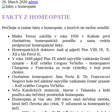
26. March 2020
admin
FAKTY Z HOMEOPATIE
Prečítajte si známe fakty z homeopatie, o ktorých ste možno netušili:
Matka Tereza založila v roku 1950 v Kalkate prvú
charitatívnu homeopatickú poradňu a sama vedela
predpisovať homeopatické lieky.
Homeopatických doktorov mali aj pápeži Pius VIII, lX, X,
Xll a Ján Pavol II..
V roku 1849 pápež Pius IX udelil najvyššie vatikánske čestné
uznanie – Kríž svätého Gregora Veľkého – homeopatovi
Chargemu z Francúzska za svoje výsledky v boji proti
cholere.
Osobnému homeopatovi Jána Pavla II. Dr. Francescovi
Negrovi bolo tiež udelené najvyššie vatikánske čestné uznanie
– Kríž svätého Gregora Veľkého.
Veľa Katolíckych nemocníc, hlavne v Taliansku a Indii
používa ako liečebný prostriedok homeopatiu.
Homeopatia je viac ako 200 rokov stará liečebná metóda,
ktorá lieči človeka ako celok. V súčasnosti sa homeopaticky
lieči: