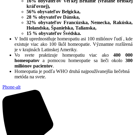
16% obyvateľov Veľkej Británie (vrátane britskej
kráľovnej),
56% obyvateľov Belgicka,
28 % obyvateľov Dánska,
32% obyvateľov Francúzska, Nemecka, Rakúska,
Holandska, Španielska, Talianska,
15 % obyvateľov Švédska.
V Indii uprednostňuje homeopatiu asi 100 miliónov ľudí , kde
existuje viac ako 100 škôl homeopatie. Významne rozšírená
je v krajinách Latinskej Ameriky.
Vo svete praktizuje homeopatiu viac ako
400 000
homeopatov
a pomocou homeopatie sa lieči okolo
300
miliónov pacientov
.
Homeopatia je podľa WHO druhá najpoužívanejšia liečebná
metóda na svete.
Phone-alt